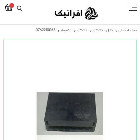
0762910068
صفحه اصلی
کابل و کانکتور
کانکتور
متفرقه
رفتن
به
انتهای
گالری
تصاویر