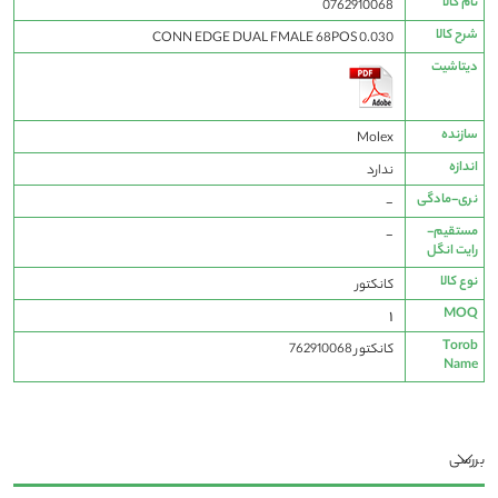
نام کالا
0762910068
فنی
شرح کالا
CONN EDGE DUAL FMALE 68POS 0.030
دیتاشیت
سازنده
Molex
اندازه
ندارد
نری-مادگی
-
مستقیم-
-
رایت انگل
نوع کالا
کانکتور
MOQ
1
Torob
کانکتور 762910068
Name
بررسی