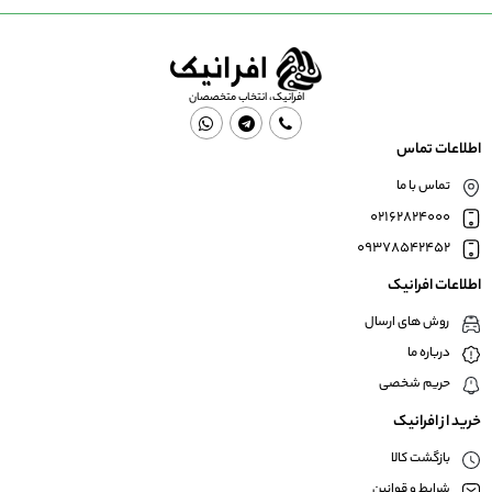
افرانیک، انتخاب متخصصان
اطلاعات تماس
تماس با ما
02162824000
09378542452
اطلاعات افرانیک
روش های ارسال
درباره ما
حریم شخصی
خرید از افرانیک
بازگشت کالا
شرایط و قوانین