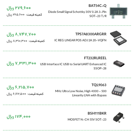
BAT54C-Q
279,600 ریال
Diode Small Signal Schottky 30V 0.2A 3-Pin
265,600 ریال
کمینه قیمت
SOT-23 T/R
8,747,700 ریال
TPS7A8300ARGRR
IC REG LINEAR POS ADJ 2A 20-VQFN
8,310,300 ریال
کمینه قیمت
FT232RLREEL
7,331,300 ریال
USB Interface IC USB to Serial UART Enhanced IC
SSOP-28
TQL9063
6,215,700 ریال
500 - 4000 MHz Ultra Low Noise, High
6,162,500 ریال
کمینه قیمت
Linearity LNA with Bypass
BSH111BKR
174,000 ریال
MOSFET N-CH 55V SOT-23