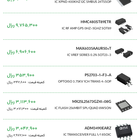
IC XPND 400KHZ I2C SMBUS 24TSSOP
HMC480ST89ETR
9,765,300 ریال
IC RF AMP GPS 0HZ-5GHZ SOT89
MAX6035AAUR50+T
6,906,600 ریال
IC VREF SERIES 0.2% SOT23-3
353,900 ریال
PS2703-1-F3-A
OPTOISO 3.75KV 1CH TRANS 4-SOP
342,800 ریال
کمینه قیمت
3,113,600 ریال
MX25L25673GZ4I-08G
IC FLASH 256MBIT SPI/QUAD 8WSON
3,071,300 ریال
کمینه قیمت
3,042,900 ریال
ADM3490EARZ
IC TRANSCEIVER FULL 1/1 8SOIC
2,972,100 ریال
کمینه قیمت