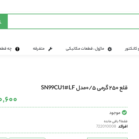
 کانکتور
ماژول ، قطعات مکانیکی
متفرقه
چه قطعه 
قلع ۲۵۰ گرمی ۰/۵مدل SN99CU1#LF
۷۹۰٬۶۰۰
موجود
فقط
1
باقی مانده
افراکد
722010008