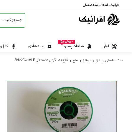
افرانیک، انتخاب متخصصان
فروش ویژه
ابزار
قطعات پسیو
نیمه هادی
کابل و
قلع ۲۵۰ گرمی ۰/۵مدل SN99CU1#LF
صفحه اصلی
ابزار
مونتاژ
قلع
رفتن
به
انتهای
گالری
تصاویر