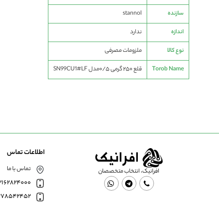
سازنده
stannol
اندازه
ندارد
نوع کالا
ملزومات مصرفی
Torob Name
قلع ۲۵۰ گرمی ۰/۵مدل SN99CU1#LF
اطلاعات تماس
تماس با ما
افرانیک، انتخاب متخصصان
2162824000
378542452