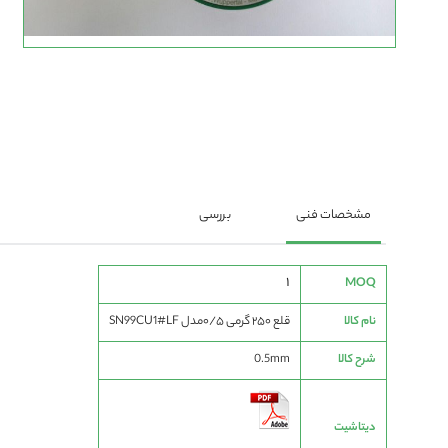
رفتن
به
ابتدای
گالری
تصاویر
مشخصات فنی
بررسی
مشخصات
1
MOQ
فنی
نام کالا
قلع ۲۵۰ گرمی ۰/۵مدل SN99CU1#LF
شرح کالا
0.5mm
دیتاشیت