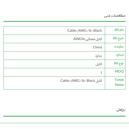
مشخصات فنی
مشخصات
نام کالا
Cable-AWG-16-Black
فنی
شرح کالا
کابل مشکی AWG16
سازنده
China
اندازه
ندارد
نوع کالا
کابل
MOQ
1
Torob
کابل Cable-AWG-16-Black
Name
بررسی