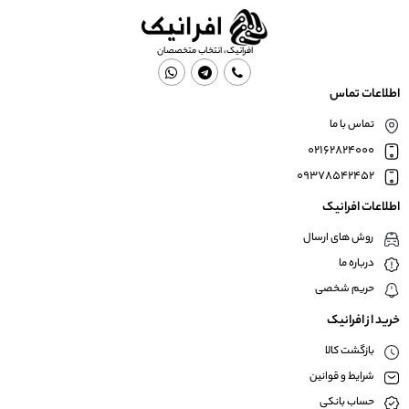
افرانیک، انتخاب متخصصان
اطلاعات تماس
تماس با ما
02162824000
09378542452
اطلاعات افرانیک
روش های ارسال
درباره ما
حریم شخصی
خرید از افرانیک
بازگشت کالا
شرایط و قوانین
حساب بانکی