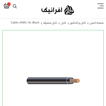
Cable-AWG-16-Black
صفحه اصلی
کابل و کانکتور
کابل
کابل متفرقه
رفتن
به
انتهای
گالری
تصاویر