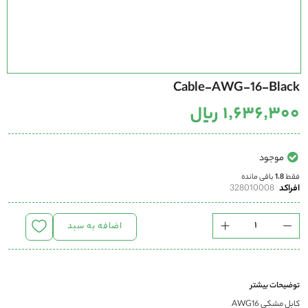
رفتن
Cable-AWG-16-Black
به
ابتدای
۱٬۶۳۶٬۳۰۰ ریال
گالری
تصاویر
موجود
فقط
1.8
باقی مانده
افراکد
328010008
اضافه به سبد
توضیحات بیشتر
کابل مشکی AWG16