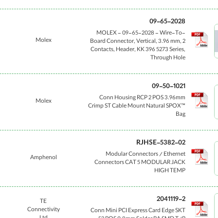
09-65-2028
MOLEX - 09-65-2028 - Wire-To-
Molex
Board Connector, Vertical, 3.96 mm, 2
Contacts, Header, KK 396 5273 Series,
Through Hole
09-50-1021
Conn Housing RCP 2 POS 3.96mm
Molex
Crimp ST Cable Mount Natural SPOX™
Bag
RJHSE-5382-02
Modular Connectors / Ethernet
Amphenol
Connectors CAT 5 MODULAR JACK
HIGH TEMP
2041119-2
TE
Connectivity
Conn Mini PCI Express Card Edge SKT