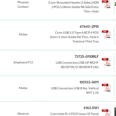
Phoenix
Conn Shrouded Header (2 Sides) HDR
Contact
2 POS 5.08mm Solder RA Side Entry
Thru-Hole
67643-2910
Conn USB 2.0 Type A RCP 4 POS
Molex
2mm/2.5mm Solder RA Thru-Hole 4
Terminal 1 Port Tray
73725-0110BLF
Amphenol FCI
USB Connectors USB UP RIGHT
RECEP W/O SENSOR FLAG
105133-0011
Molex
USB Connectors USB B Rec Vertical
SMT 2.30
6162.0161
Abracon
Conn Inlet PL 3 POS Faston ST Panel