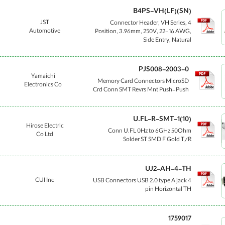
(B4PS-VH(LF)(SN
JST
Connector Header, VH Series, 4
Automotive
Position, 3.96mm, 250V, 22-16 AWG,
Side Entry, Natural
PJS008-2003-0
Yamaichi
Memory Card Connectors MicroSD
Electronics Co
Crd Conn SMT Revrs Mnt Push-Push
(U.FL-R-SMT-1(10
Hirose Electric
Conn U.FL 0Hz to 6GHz 50Ohm
Co Ltd
Solder ST SMD F Gold T/R
UJ2-AH-4-TH
CUI Inc
USB Connectors USB 2.0 type A jack 4
pin Horizontal TH
1759017