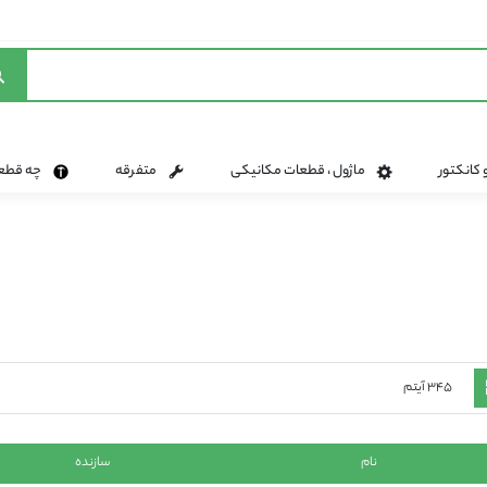
 کانکتور
ماژول ، قطعات مکانیکی
متفرقه
چه قطعه 
ده
لیست
۳۴۵
آیتم
نام
سازنده