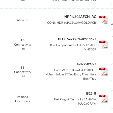
Ltd
52 POS 0.8mm Solder RA SMD T/R
NPPN302AFCN-RC
Abracon
CONN HDR 60POS 0.079 GOLD PCB
PLCC Socket 3-822516-7
TE
Connectivity
IC & Component Sockets SURFACE
Ltd
MNT 32P
4-1775099-7
TE
Conn Wire to Board RCP 20 POS
Connectivity
4.2mm Solder ST Top Entry Thru-Hole
Ltd
Box/Tray
1825-8
Pomona
Test Plugs & Test Jacks BANANA
Electronics
PLUG (GRAY)