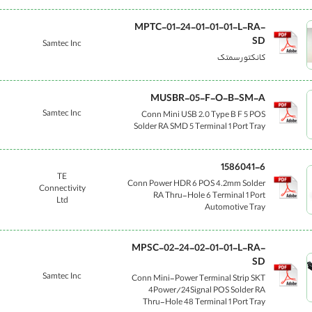
MPTC-01-24-01-01-01-L-RA-
SD
Samtec Inc
کانکتور سمتک
MUSBR-05-F-O-B-SM-A
Samtec Inc
Conn Mini USB 2.0 Type B F 5 POS
Solder RA SMD 5 Terminal 1 Port Tray
1586041-6
TE
Conn Power HDR 6 POS 4.2mm Solder
Connectivity
RA Thru-Hole 6 Terminal 1 Port
Ltd
Automotive Tray
MPSC-02-24-02-01-01-L-RA-
SD
Samtec Inc
Conn Mini-Power Terminal Strip SKT
4Power/24Signal POS Solder RA
Thru-Hole 48 Terminal 1 Port Tray