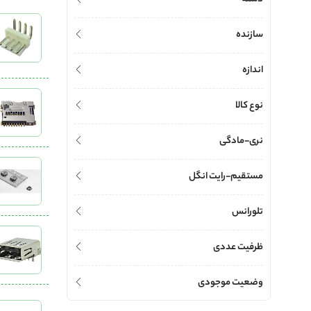
سازنده
اندازه
نوع کالا
نری-مادگی
مستقیم-رایت انگل
تلورانس
ظرفیت عددی
وضعیت موجودی