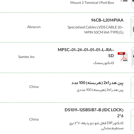
Mount 3 Terminal 1 Port Box
96CB-L2014PIAA
Abracon
Specialised Cables LVDS CABLE 20-
14PIN 50CM IAA TYPE(G)
MPSC-01-24-01-01-01-L-RA-
SD
Samtec Inc
کانکتور سمتک
پین هدر 2x1 (هر بسته) 100 عدد
China
پین هدر 2x1 (هربسته) 100 عددی
(DS1011-12SBSiB7-B (IDC LOCK
2*6
China
کانکتور DIP قفل شو دو ردیفه، ۷*۲ نری
مستقیم مشکی