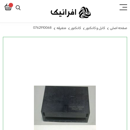
0762910068
صفحه اصلی
کابل و کانکتور
کانکتور
متفرقه
رفتن
به
انتهای
گالری
تصاویر