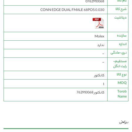
نام کالا
0762910068
فنی
شرح کالا
CONN EDGE DUAL FMALE 68POS 0.030
دیتاشیت
سازنده
Molex
اندازه
ندارد
نری-مادگی
-
مستقیم-
-
رایت انگل
نوع کالا
کانکتور
MOQ
1
Torob
کانکتور 762910068
Name
بررسی