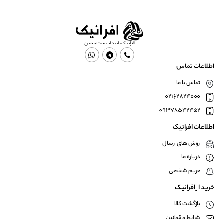
افرانیک، انتخاب متخصصان
اطلاعات تماس
تماس با ما
02162824000
09378542452
اطلاعات افرانیک
روش های ارسال
درباره ما
حریم شخصی
خرید از افرانیک
بازگشت کالا
شرایط و قوانین