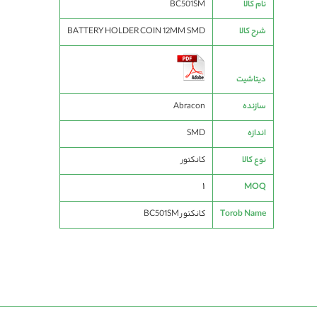
نام کالا
BC501SM
فنی
شرح کالا
BATTERY HOLDER COIN 12MM SMD
دیتاشیت
سازنده
Abracon
اندازه
SMD
نوع کالا
کانکتور
1
MOQ
Torob Name
کانکتور BC501SM