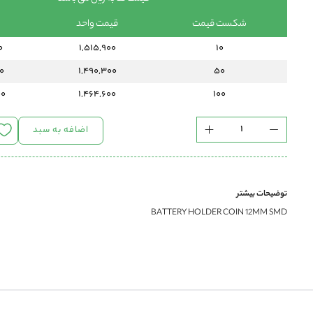
شکست قیمت
قیمت واحد
0
1,515,900
10
0
1,490,300
50
00
1,464,600
100
اضافه به سبد
توضیحات بیشتر
BATTERY HOLDER COIN 12MM SMD