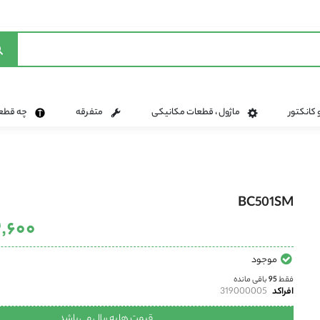
 کانکتور
ماژول ، قطعات مکانیکی
متفرقه
چه قطعه 
BC501SM
۵۳۳٬۶۰۰
موجود
فقط
95
باقی مانده
افراکد
319000005
قیمت ها به ریال می باشد