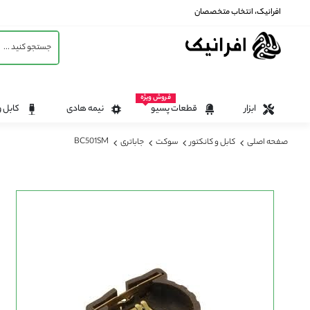
افرانیک، انتخاب متخصصان
فروش ویژه
ابزار
قطعات پسیو
نیمه هادی
کابل و
BC501SM
صفحه اصلی
کابل و کانکتور
سوکت
جاباتری
رفتن
به
انتهای
گالری
تصاویر