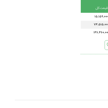
قیمت کل
15,159,00
74,515,00
146,460,0