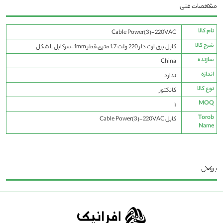
مشخصات فنی
مشخصات
نام کالا
Cable Power(3)-220VAC
فنی
شرح کالا
کابل برق ارت دار 220 ولت 1.7 متری قطر 1mm-سرکابل L شکل
سازنده
China
اندازه
ندارد
نوع کالا
کانکتور
MOQ
1
Torob
کابل Cable Power(3)-220VAC
Name
بررسی