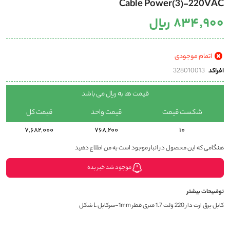
Cable Power(3)-220VAC
به
ابتدای
۸۳۴٬۹۰۰ ریال
گالری
تصاویر
اتمام موجودی
افراکد
328010013
قیمت ها به ریال می باشد
شکست قیمت
قیمت واحد
قیمت کل
7,682,000
768,200
10
هنگامی که این محصول در انبار موجود است به من اطلاع دهید
موجود شد خبر بده
توضیحات بیشتر
کابل برق ارت دار 220 ولت 1.7 متری قطر 1mm-سرکابل L شکل