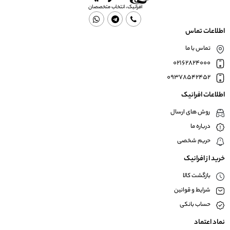
افرانیک، انتخاب متخصصان
اطلاعات تماس
تماس با ما
02162824000
09378542452
اطلاعات افرانیک
روش های ارسال
درباره ما
حریم شخصی
خرید از افرانیک
بازگشت کالا
شرایط و قوانین
حساب بانکی
نماد اعتماد