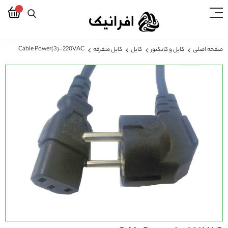
Cable Power(3)-220VAC
صفحه اصلی
کابل و کانکتور
کابل
کابل متفرقه
رفتن
به
انتهای
گالری
تصاویر
رفتن