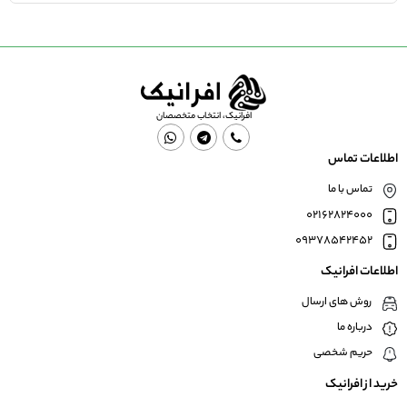
افرانیک، انتخاب متخصصان
اطلاعات تماس
تماس با ما
02162824000
09378542452
اطلاعات افرانیک
روش های ارسال
درباره ما
حریم شخصی
خرید از افرانیک