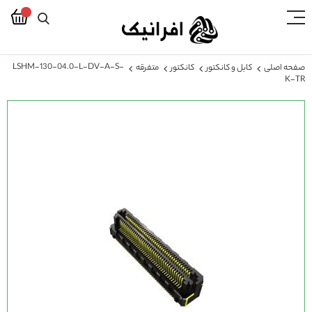
LSHM-130-04.0-L-DV-A-S-
صفحه اصلی
کابل و کانکتور
کانکتور
متفرقه
K-TR
رفتن
به
انتهای
گالری
تصاویر