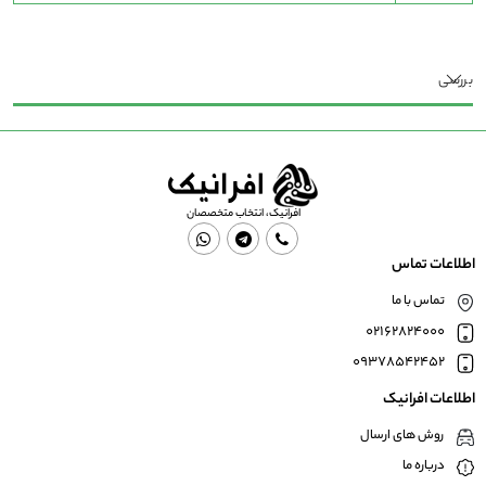
بررسی
افرانیک، انتخاب متخصصان
اطلاعات تماس
تماس با ما
02162824000
09378542452
اطلاعات افرانیک
روش های ارسال
درباره ما