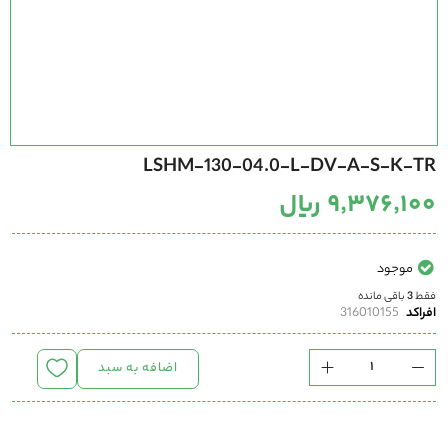
رفتن
LSHM-130-04.0-L-DV-A-S-K-TR
به
ابتدای
۹٬۳۷۶٬۱۰۰ ریال
گالری
تصاویر
موجود
فقط
3
باقی مانده
افراکد
316010155
اضافه به سبد