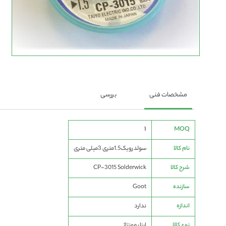
رفتن
به
ابتدای
گالری
تصاویر
مشخصات فنی
بررسی
مشخصات
1
MOQ
فنی
نام کالا
سولدرویک1.5متری 3میلی متری
شرح کالا
CP-3015 Solderwick
سازنده
Goot
اندازه
ندارد
نوع کالا
ابزار مونتاژ