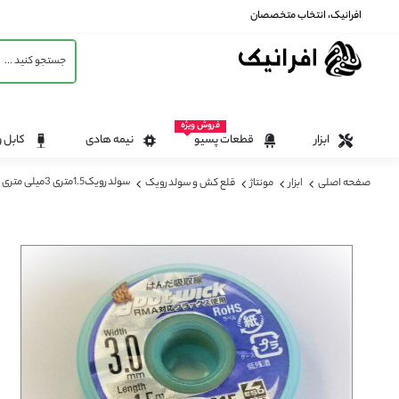
افرانیک، انتخاب متخصصان
فروش ویژه
ابزار
قطعات پسیو
نیمه هادی
کابل و
سولدرویک1.5متری 3میلی متری
صفحه اصلی
ابزار
مونتاژ
قلع کش و سولدرویک
رفتن
به
انتهای
گالری
تصاویر