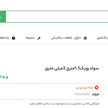
 کانکتور
ماژول ، قطعات مکانیکی
متفرقه
چه قطعه 
سولدرویک1.5متری 3میلی متری
۱٬۲۰۰
اتمام موجودی
افراکد
722040002
هنگامی که این محصول در انبار موجود است به من اطلاع دهید