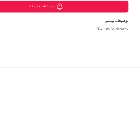
موجود شد خبر بده
توضیحات بیشتر
CP-3015 Solderwick