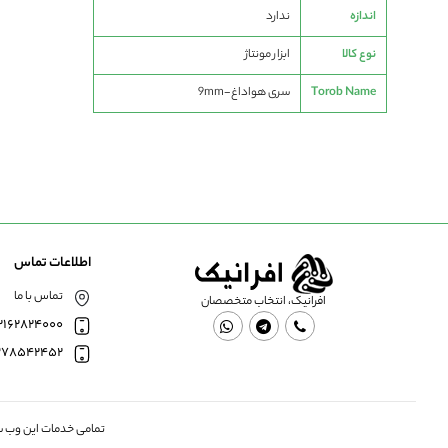
اندازه
ندارد
نوع کالا
ابزار مونتاژ
Torob Name
سری هواداغ-9mm
اطلاعات تماس
تماس با ما
افرانیک، انتخاب متخصصان
2162824000
378542452
تمامی خدمات این وب سا