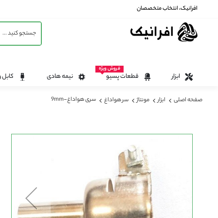
افرانیک، انتخاب متخصصان
فروش ویژه
ابزار
قطعات پسیو
نیمه هادی
کابل و
سری هواداغ-9mm
صفحه اصلی
ابزار
مونتاژ
سر هواداغ
رفتن
به
انتهای
گالری
تصاویر