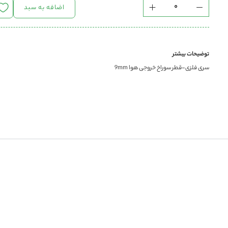
اضافه به سبد
توضیحات بیشتر
سری فلزی-قطر سوراخ خروجی هوا 9mm