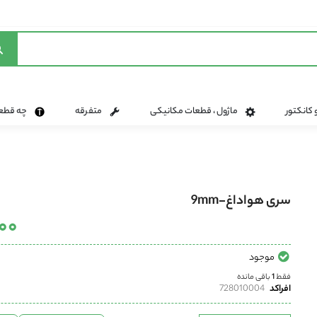
 کانکتور
ماژول ، قطعات مکانیکی
متفرقه
چه قطعه 
سری هواداغ-9mm
٬۱۰۰
موجود
فقط
1
باقی مانده
افراکد
728010004