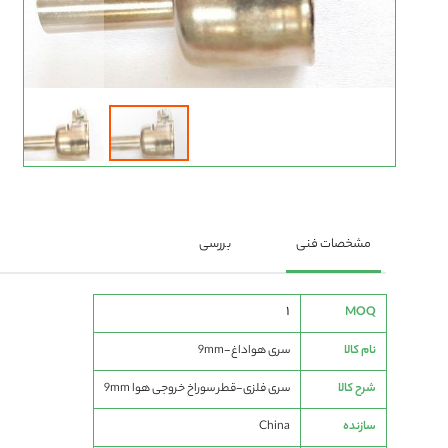
رفتن
به
ابتدای
گالری
تصاویر
مشخصات فنی
بررسی
مشخصات
1
MOQ
فنی
نام کالا
سری هواداغ-9mm
شرح کالا
سری فلزی-قطر سوراخ خروجی هوا 9mm
سازنده
China