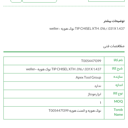
توضیحات بیشتر
TIP CHISEL XTH .016/.031 X 1.437 نوک هویه -weller
مشخصات فنی
مشخصات
نام کالا
T0054471399
فنی
شرح کالا
TIP CHISEL XTH .016/.031 X 1.437 نوک هویه -weller
سازنده
Apex Tool Group
اندازه
ندارد
نوع کالا
ابزار مونتاژ
MOQ
1
Torob
نوک هویه و المنت هویه T0054471399
Name