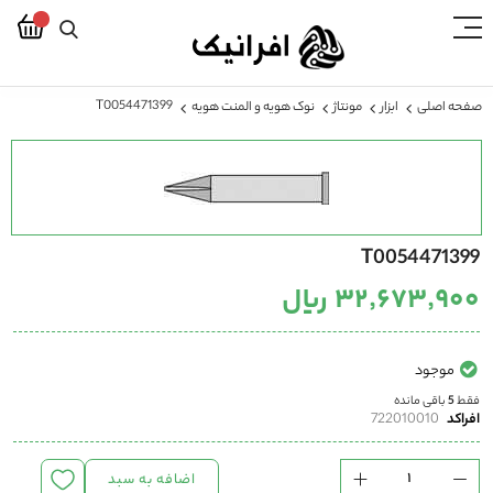
T0054471399
صفحه اصلی
ابزار
مونتاژ
نوک هویه و المنت هویه
رفتن
به
انتهای
گالری
تصاویر
رفتن
T0054471399
به
ابتدای
۳۲٬۶۷۳٬۹۰۰ ریال
گالری
تصاویر
موجود
فقط
5
باقی مانده
افراکد
722010010
اضافه به سبد