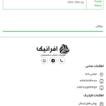
Torob
رله UD2-5NU
Name
بررسی
افرانیک، انتخاب متخصصان
اطلاعات تماس
تماس با ما
02162824000
09378542452
اطلاعات افرانیک
روش های ارسال