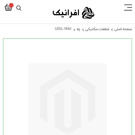
UD2-5NU
صفحه اصلی
قطعات مکانیکی
رله
رفتن
به
انتهای
گالری
تصاویر