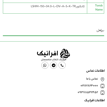
Torob
کانکتور LSHM-150-04.0-L-DV-A-S-K-TR
Name
بررسی
افرانیک، انتخاب متخصصان
اطلاعات تماس
تماس با ما
02162824000
09378542452
اطلاعات افرانیک