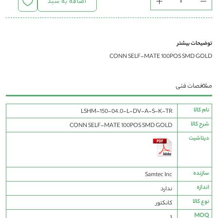
اضافه به سبد
توضیحات بیشتر
CONN SELF-MATE 100POS SMD GOLD
مشخصات فنی
مشخصات
نام کالا
LSHM-150-04.0-L-DV-A-S-K-TR
فنی
شرح کالا
CONN SELF-MATE 100POS SMD GOLD
دیتاشیت
سازنده
Samtec Inc
اندازه
ندارد
نوع کالا
کانکتور
MOQ
1