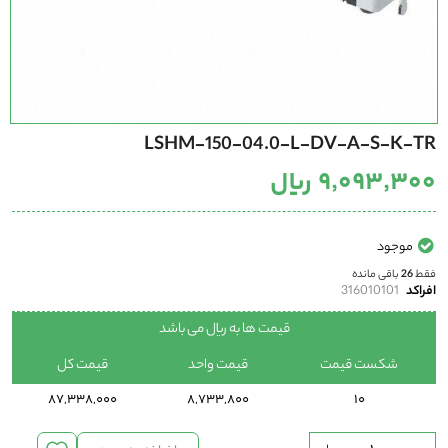
رفتن
LSHM-150-04.0-L-DV-A-S-K-TR
به
ابتدای
۹٬۰۹۳٬۳۰۰ ریال
گالری
تصاویر
موجود
فقط
26
باقی مانده
افراکد
316010101
قیمت ها به ریال می باشد
شکست قیمت
قیمت واحد
قیمت کل
87,338,000
8,733,800
10