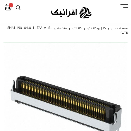
LSHM-150-04.0-L-DV-A-S-
صفحه اصلی
کابل و کانکتور
کانکتور
متفرقه
K-TR
رفتن
به
انتهای
گالری
تصاویر