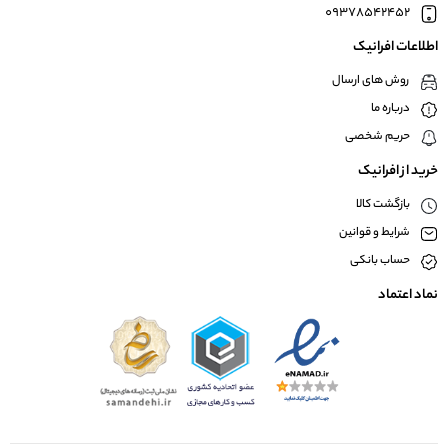
09378542452
اطلاعات افرانیک
روش های ارسال
درباره ما
حریم شخصی
خرید از افرانیک
بازگشت کالا
شرایط و قوانین
حساب بانکی
نماد اعتماد