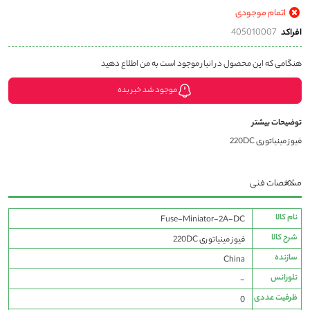
اتمام موجودی
افراکد
405010007
هنگامی که این محصول در انبار موجود است به من اطلاع دهید
موجود شد خبر بده
توضیحات بیشتر
فیوز مینیاتوری 220DC
مشخصات فنی
مشخصات
نام کالا
Fuse-Miniator-2A-DC
فنی
شرح کالا
فیوز مینیاتوری 220DC
سازنده
China
تلورانس
-
ظرفیت عددی
0