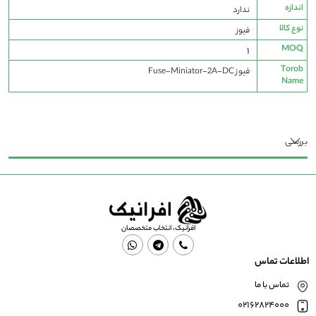
اندازه
ندارد
نوع کالا
فیوز
MOQ
1
Torob
فیوز Fuse-Miniator-2A-DC
Name
بررسی
افرانیک، انتخاب متخصصان
اطلاعات تماس
تماس با ما
02162824000