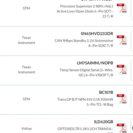
Processor Supervisor 2.188V/Adj 2
STM
Active Low/Open Drain 6-Pin SOT-
23 T/R
SN65HVD233DR
Texas
CAN 1Mbps Standby 3.3V Automotive
Instrument
8-Pin SOIC T/R
LM75AIMM/NOPB
Texas
Temp Sensor Digital Serial (2-Wire,
Instrument
I2C) 8-Pin VSSOP T/R
BC107B
STM
Trans GP BJT NPN 45V 0.1A 300mW
3-Pin TO-18 Bag
ILD620GB
Vishay
OPTOISOLTR 5.3KV 2CH TRANS 8-