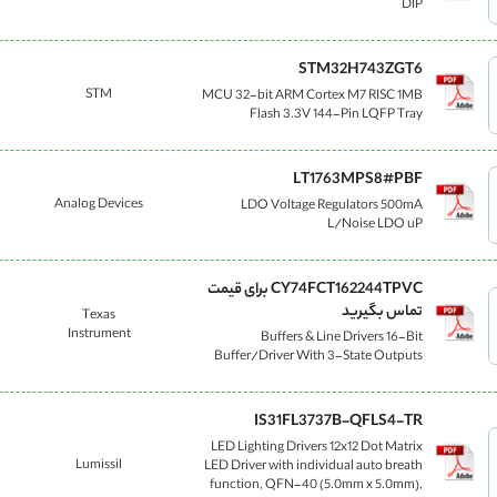
DIP
STM32H743ZGT6
STM
MCU 32-bit ARM Cortex M7 RISC 1MB
Flash 3.3V 144-Pin LQFP Tray
LT1763MPS8#PBF
Analog Devices
LDO Voltage Regulators 500mA
L/Noise LDO uP
CY74FCT162244TPVC برای قیمت
تماس بگیرید
Texas
Instrument
Buffers & Line Drivers 16-Bit
Buffer/Driver With 3-State Outputs
IS31FL3737B-QFLS4-TR
LED Lighting Drivers 12x12 Dot Matrix
Lumissil
LED Driver with individual auto breath
function, QFN-40 (5.0mm x 5.0mm),