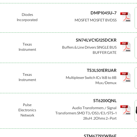
DMP1045U-7
Diodes
Incorporated
MOSFET MOSFET BVDSS
SN74LVC1G125DCKR
Texas
Buffers & Line Drivers SINGLE BUS
Instrument
BUFFER GATE
TS3L501ERUAR
Texas
Multiplexer Switch ICs 16B to 8B
Instrument
Mux/Demux
ST6200QNL
Pulse
Audio Transformers / Signal
Electronics
Transformers SMD T3/DS3/E3/STS-1
Network
28uH .2Ohms 2-Port
STM6779YWB6F