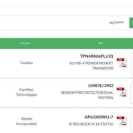
ده
لیست
۱۳۳۹
آیتم
نام
سازنده
TPN4R806PL,L1Q
Toshiba
X35 PB-F POWER MOSFET
TRANSISTOR
LHI878/3902
Excelitas
SENSOR PYRO DETECTOR DUAL
Technologies
MOTION
AP63205WU-7
Diodes
Incorporated
IC REG BUCK 5V 2A TSOT26