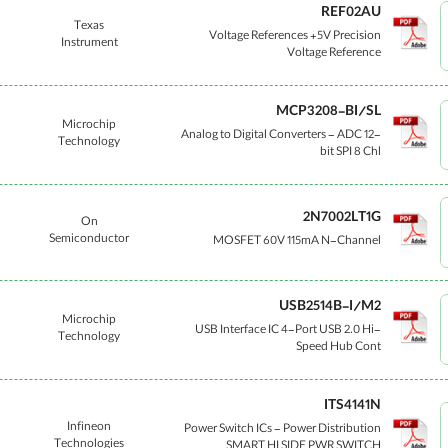
REF02AU
Texas
Voltage References +5V Precision
Instrument
Voltage Reference
MCP3208-BI/SL
Microchip
Analog to Digital Converters - ADC 12-
Technology
bit SPI 8 Chl
2N7002LT1G
On
Semiconductor
MOSFET 60V 115mA N-Channel
USB2514B-I/M2
Microchip
USB Interface IC 4-Port USB 2.0 Hi-
Technology
Speed Hub Cont
ITS4141N
Infineon
Power Switch ICs - Power Distribution
Technologies
SMART HI SIDE PWR SWITCH