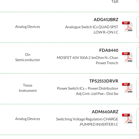
T&R
ADG452BRZ
Analog Devices
Analogue Switch ICs QUAD SPST
LOW R-ON I.C.
FDA8440
On
MOSFET 40V 100A 2.1mOhm N-Chan
Semiconductor
Power Trench
TPS2553DRVR
Texas
Power Switch ICs - Power Distribution
Instrument
Adj Crnt-Ltd Pwr- Dist Sw
ADM660ARZ
Analog Devices
Switching Voltage Regulators CHARGE
PUMPED INVERTER I.C.