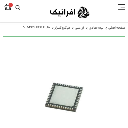
STM32F103CBU6
صفحه اصلی
نیمه هادی
آی سی
میکرو کنترلر
رفتن
به
انتهای
گالری
تصاویر