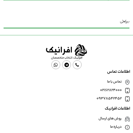
بررسی
افرانیک، انتخاب متخصصان
اطلاعات تماس
تماس با ما
02162824000
09378542452
اطلاعات افرانیک
روش های ارسال
درباره ما