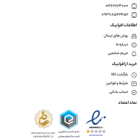
02162824000
09378542452
اطلاعات افرانیک
روش های ارسال
درباره ما
حریم شخصی
خرید از افرانیک
بازگشت کالا
شرایط و قوانین
حساب بانکی
نماد اعتماد