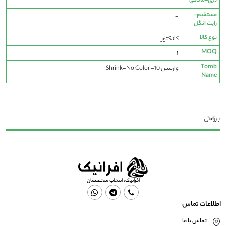
نری-مادگی
-
مستقیم-
-
رایت انگل
نوع کالا
کانکتور
MOQ
1
Torob
وارنیش Shrink-No Color -10
Name
بررسی
افرانیک، انتخاب متخصصان
اطلاعات تماس
تماس با ما