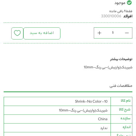
موجود
فقط
1
باقی مانده
افراکد
330010006
اضافه به سبد
توضیحات بیشتر
شیرینک(وارنیش)-بی رنگ-10mm
مشخصات فنی
مشخصات
نام کالا
Shrink-No Color -10
فنی
شرح کالا
شیرینک(وارنیش)-بی رنگ-10mm
سازنده
China
اندازه
ندارد