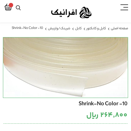
Shrink-No Color -10
صفحه اصلی
کابل و کانکتور
کابل
شرینک/وارنیش
رفتن
به
انتهای
گالری
تصاویر
رفتن
Shrink-No Color -10
به
ابتدای
۲۶۴٬۸۰۰ ریال
گالری
تصاویر